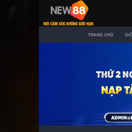
Skip
to
content
TRANG CHỦ
GI