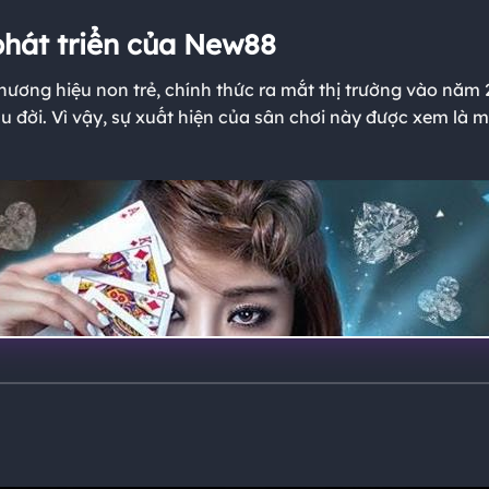
phát triển của New88
ơng hiệu non trẻ, chính thức ra mắt thị trường vào năm 202
lâu đời. Vì vậy, sự xuất hiện của sân chơi này được xem là 