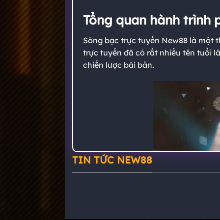
Tổng quan hành trình 
Sòng bạc trực tuyến New88 là một thư
trực tuyến đã có rất nhiều tên tuổi 
chiến lược bài bản.
TIN TỨC NEW88