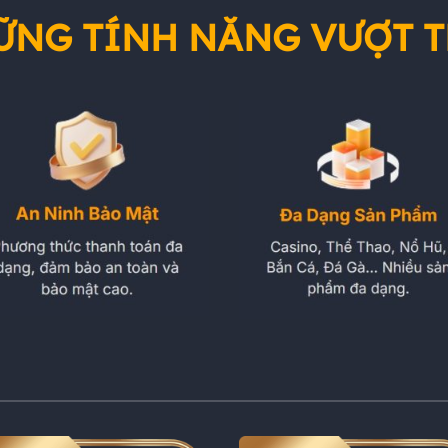
ỮNG TÍNH NĂNG VƯỢT T