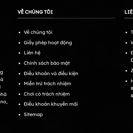
VỀ CHÚNG TÔI
LIÊ
Về chúng tôi
Giấy phép hoạt động
Tổng quan hành trình phát triển của New88 (Ảnh minh họa!)
Liên hệ
Đ
Chính sách bảo mật
hệ thống đã dày công nghiên cứu, xây dựng một hệ thống sứ
ng
t mục tiêu duy nhất: mang đến cho người chơi những giây
Điều khoản và điều kiện
iá
Miễn trừ trách nhiệm
i
 sứ mệnh tiên phong và uy tín.
Chơi có trách nhiệm
phá
cược trực tuyến đang hoạt động, New88 theo đuổi một mục 
no,
Điều khoản khuyến mãi
ơi làm trung tâm, giúp họ theo đuổi đam mê một cách an to
ệu này không ngừng nghiên cứu và cải tiến dịch vụ, sản ph
Sitemap
ảng đều được xem như một chuyên viên kiểm định chất lượn