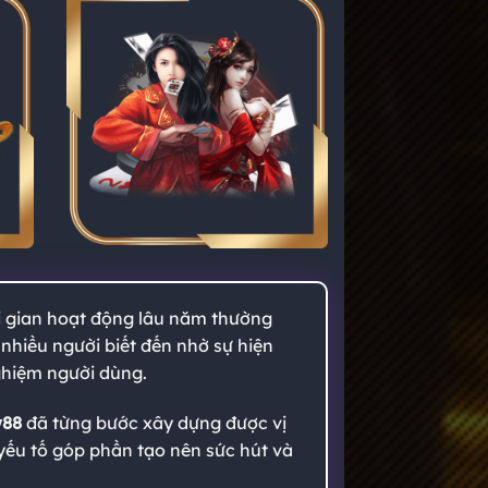
ời gian hoạt động lâu năm thường
nhiều người biết đến nhờ sự hiện
nghiệm người dùng.
88
đã từng bước xây dựng được vị
g yếu tố góp phần tạo nên sức hút và